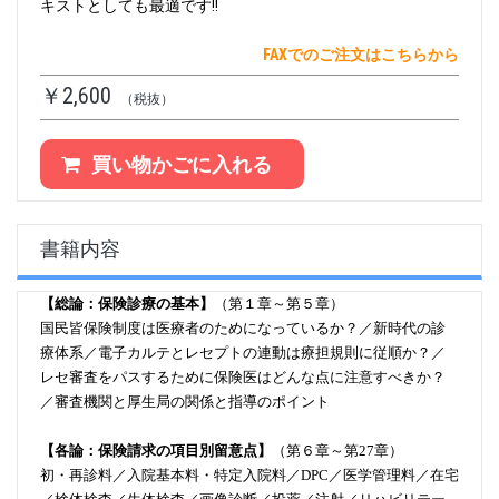
キストとしても最適です‼
FAXでのご注文はこちらから
￥2,600
（税抜）
買い物かごに入れる
書籍内容
【総論：保険診療の基本】
（第１章～第５章）
国民皆保険制度は医療者のためになっているか？／新時代の診
療体系／電子カルテとレセプトの連動は療担規則に従順か？／
レセ審査をパスするために保険医はどんな点に注意すべきか？
／審査機関と厚生局の関係と指導のポイント
【各論：保険請求の項目別留意点】
（第６章～第27章）
初・再診料／入院基本料・特定入院料／DPC／医学管理料／在宅