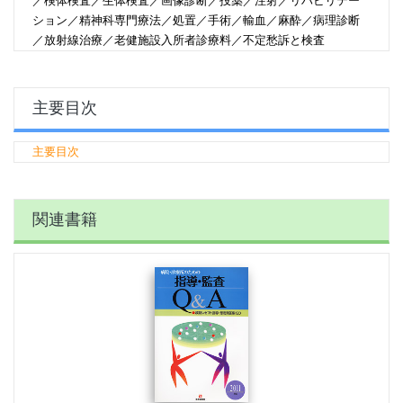
／検体検査／生体検査／画像診断／投薬／注射／リハビリテー
ション／精神科専門療法／処置／手術／輸血／麻酔／病理診断
／放射線治療／老健施設入所者診療料／不定愁訴と検査
主要目次
主要目次
関連書籍