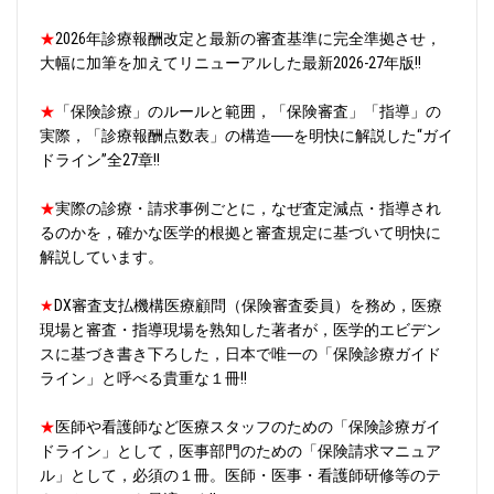
★
2026年診療報酬改定と最新の審査基準に完全準拠させ，
大幅に加筆を加えてリニューアルした最新2026-27年版‼
★
「保険診療」のルールと範囲，「保険審査」「指導」の
実際，「診療報酬点数表」の構造──を明快に解説した“ガイ
ドライン”全27章‼
★
実際の診療・請求事例ごとに，なぜ査定減点・指導され
るのかを，確かな医学的根拠と審査規定に基づいて明快に
解説しています。
★
DX審査支払機構医療顧問（保険審査委員）を務め，医療
現場と審査・指導現場を熟知した著者が，医学的エビデン
スに基づき書き下ろした，日本で唯一の「保険診療ガイド
ライン」と呼べる貴重な１冊‼
★
医師や看護師など医療スタッフのための「保険診療ガイ
ドライン」として，医事部門のための「保険請求マニュア
ル」として，必須の１冊。医師・医事・看護師研修等のテ