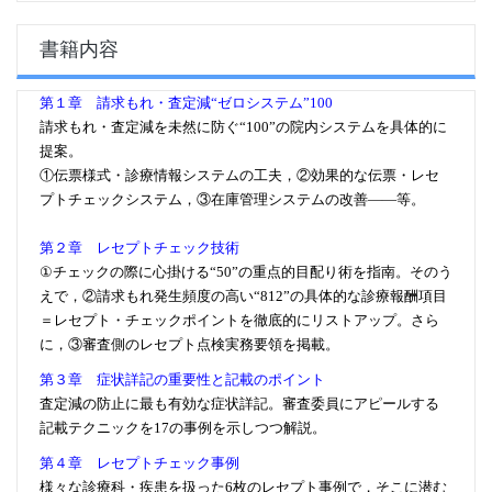
書籍内容
第１章 請求もれ・査定減“ゼロシステム”100
請求もれ・査定減を未然に防ぐ“100”の院内システムを具体的に
提案。
①伝票様式・診療情報システムの工夫，②効果的な伝票・レセ
プトチェックシステム，③在庫管理システムの改善――等。
第２章 レセプトチェック技術
①チェックの際に心掛ける“50”の重点的目配り術を指南。そのう
えで，②請求もれ発生頻度の高い“812”の具体的な診療報酬項目
＝レセプト・チェックポイントを徹底的にリストアップ。さら
に，③審査側のレセプト点検実務要領を掲載。
第３章 症状詳記の重要性と記載のポイント
査定減の防止に最も有効な症状詳記。審査委員にアピールする
記載テクニックを17の事例を示しつつ解説。
第４章 レセプトチェック事例
様々な診療科・疾患を扱った6枚のレセプト事例で，そこに潜む