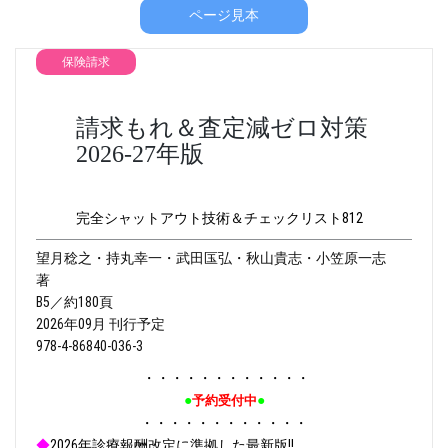
ページ見本
保険請求
請求もれ＆査定減ゼロ対策
2026-27年版
完全シャットアウト技術＆チェックリスト812
望月稔之・持丸幸一・武田匤弘・秋山貴志・小笠原一志
著
B5／約180頁
2026年09月 刊行予定
978-4-86840-036-3
・・・・・・・・・・・・
●
●
予約受付中
・・・・・・・・・・・・
◆
2026年診療報酬改定に準拠した最新版!!