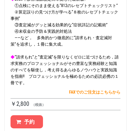
①点検にそのまま使える“812のレセプトチェックリスト”
②算定誤りの見つけ方が学べる“８枚のレセプトチェック
事例”
③査定減がグッと減る効果的な“症状詳記の記載術”
④未収金の予防＆実践的対処法
――など， 多角的かつ徹底的に“請求もれ・査定減対
策”を追求し，１冊に集大成。
◆
“請求もれ”と“査定減”を限りなくゼロに近づけるため，請
求実務のプロフェッショナルがその豊富な実務経験と知識
のすべてを駆使し，考え得るあらゆるノウハウと実践知識
を指南!! プロフェッショナルを極めるための必読必携の１
冊です。
FAXでのご注文はこちらから
￥2,800
（税抜）
予約