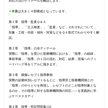
対応方法のディテールを解説します。
★
本書は大きく４部構成となっています。
第１章 指導・監査Ｑ＆Ａ
「指導」，「立入検査」，「監査」など，それぞれについて，
対象・工程・内容・傾向・対策などをＱＡ形式でわかりやすく解
説。
第２章 「指導」の全ディテール
実際に「指導」を受けた医療機関における，「指導」の経緯，
事前準備，「指導」の１日の流れ，対応，結果，現場へのフィ
ードバック等をリアルに描きます。
第３章 模擬レセプト指導事例
実際の診療科別レセプトをもとに，指導官と医療機関側との
「指導」のやりとりを再現し，レセプトのどこが指導対象とな
るのか，その指導に対する医療機関側の対応――を実践的に学
ぶケーススタディ
第４章 指導・想定問答集120