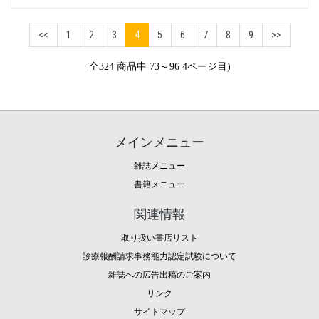
<<
1
2
3
4
5
6
7
8
9
>>
全324 商品中 73～96 4ページ目)
メインメニュー
雑誌メニュー
書籍メニュー
関連情報
取り扱い書店リスト
診療報酬請求事務能力認定試験について
雑誌への広告出稿のご案内
リンク
サイトマップ