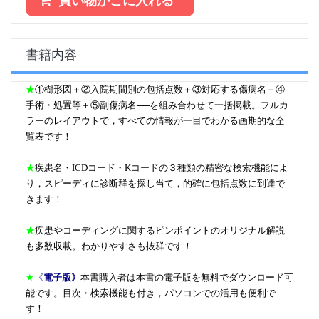
買い物かごに入れる
書籍内容
★
①樹形図＋②入院期間別の包括点数＋③対応する傷病名＋④
手術・処置等＋⑤副傷病名──を組み合わせて一括掲載。フルカ
ラーのレイアウトで，すべての情報が一目でわかる画期的な全
覧表です！
★
疾患名・ICDコード・Kコードの３種類の精密な検索機能によ
り，スピーディに診断群を探し当て，的確に包括点数に到達で
きます！
★
疾患やコーディングに関するピンポイントのオリジナル解説
も多数収載。わかりやすさも抜群です！
★
《
電子版》
本書購入者は本書の電子版を無料でダウンロード可
能です。目次・検索機能も付き，パソコンでの活用も便利で
す！