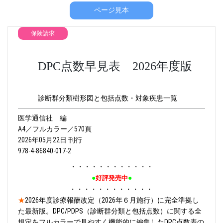
ページ見本
保険請求
DPC点数早見表 2026年度版
診断群分類樹形図と包括点数・対象疾患一覧
医学通信社 編
A4／フルカラー／570頁
2026年05月22日 刊行
978-4-86840-017-2
・・・・・・・・・・・・
●
●
好評発売中
・・・・・・・・・・・・
★
2026年度診療報酬改定（2026年６月施行）に完全準拠し
た最新版。DPC/PDPS（診断群分類と包括点数）に関する全
規定をフルカラーで見やすく機能的に編集したDPC点数表の