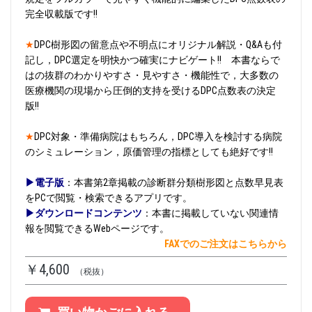
完全収載版です‼
★
DPC樹形図の留意点や不明点にオリジナル解説・Q&Aも付
記し，DPC選定を明快かつ確実にナビゲート!! 本書ならで
はの抜群のわかりやすさ・見やすさ・機能性で，大多数の
医療機関の現場から圧倒的支持を受けるDPC点数表の決定
版!!
★
DPC対象・準備病院はもちろん，DPC導入を検討する病院
のシミュレーション，原価管理の指標としても絶好です!!
▶電子版
：本書第2章掲載の診断群分類樹形図と点数早見表
をPCで閲覧・検索できるアプリです。
▶ダウンロードコンテンツ
：本書に掲載していない関連情
報を閲覧できるWebページです。
FAXでのご注文はこちらから
￥4,600
（税抜）