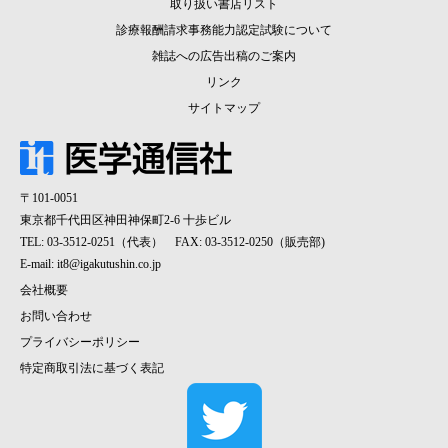
取り扱い書店リスト
診療報酬請求事務能力認定試験について
雑誌への広告出稿のご案内
リンク
サイトマップ
〒101-0051
東京都千代田区神田神保町2-6 十歩ビル
TEL: 03-3512-0251（代表） FAX: 03-3512-0250（販売部)
E-mail:
it8@igakutushin.co.jp
会社概要
お問い合わせ
プライバシーポリシー
特定商取引法に基づく表記