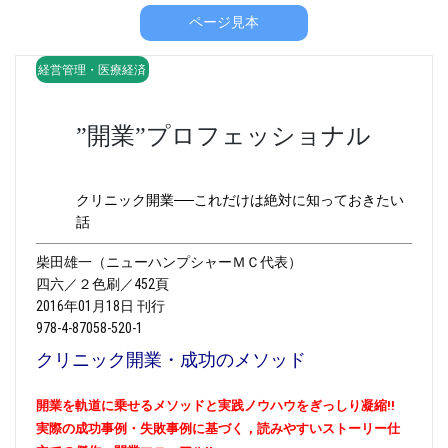
ページ見本
経営管理・医療経済
”開業”プロフェッショナル
クリニック開業──これだけは絶対に知っておきたい
話
柴田雄一（ニューハンプシャーＭＣ代表）
四六／２色刷／452頁
2016年01月18日 刊行
978-4-87058-520-1
クリニック開業・成功のメソッド
開業を軌道に乗せるメソッドと実践ノウハウをぎっしり凝縮!!
実際の成功事例・失敗事例に基づく，読みやすいストーリー仕