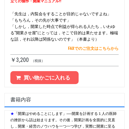
立ての傑作・開業マニュアル!!
「先生は，内覧会をすることが目的じゃないですよね」
「もちろん，その先が大事です」
「しかし，開業した時点で利益が得られる人たち，いわゆ
る“開業させ屋”にとっては，そこで目的は果たせます。極端
な話，それ以降は関係ないのです」（本書より）
FAXでのご注文はこちらから
￥3,200
（税抜）
買い物かごに入れる
書籍内容
★
「開業はやめることにします」──開業を計画する１人の医師
の挫折から話は始まります。その後，開業計画を全面的に見直
し，開業・経営のノウハウを一つ一つ学び，実際に開業に至る