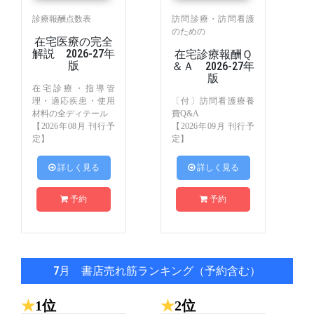
診療報酬点数表
訪問診療・訪問看護
のための
在宅医療の完全
解説 2026-27年
在宅診療報酬Ｑ
版
＆Ａ 2026-27年
版
在宅診療・指導管
理・適応疾患・使用
〔付〕訪問看護療養
材料の全ディテール
費Q&A
【2026年08月 刊行予
【2026年09月 刊行予
定】
定】
 詳しく見る
 詳しく見る
予約
予約
7月 書店売れ筋ランキング（予約含む）
★
1位
★
2位
★