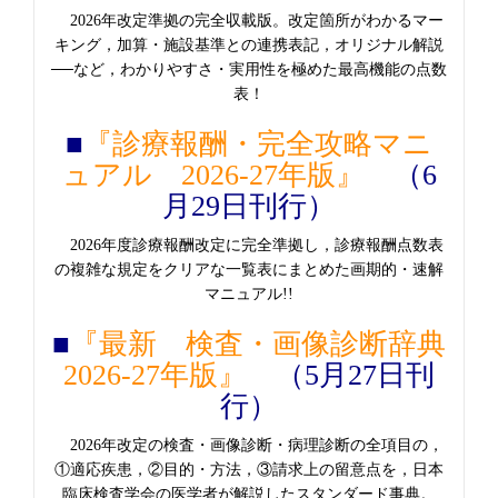
2026年改定準拠の完全収載版。改定箇所がわかるマー
キング，加算・施設基準との連携表記，オリジナル解説
──など，わかりやすさ・実用性を極めた最高機能の点数
表！
■
『診療報酬・完全攻略マニ
ュアル 2026-27年版』
（6
月29日刊行）
2026年度診療報酬改定に完全準拠し，診療報酬点数表
の複雑な規定をクリアな一覧表にまとめた画期的・速解
マニュアル!!
■
『最新 検査・画像診断辞典
2026-27年版』
（5月27日刊
行）
2026年改定の検査・画像診断・病理診断の全項目の，
①適応疾患，②目的・方法，③請求上の留意点を，日本
臨床検査学会の医学者が解説したスタンダード事典。