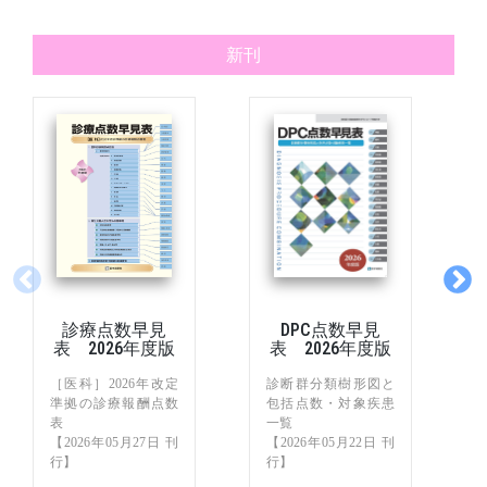
新刊
診療点数早見
DPC点数早見
表 2026年度版
表 2026年度版
［医科］2026年改定
診断群分類樹形図と
準拠の診療報酬点数
包括点数・対象疾患
表
一覧
【2026年05月27日 刊
【2026年05月22日 刊
行】
行】