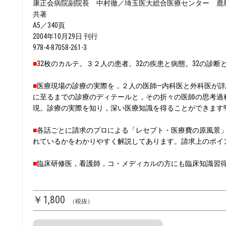
康正会病院副院長 中村徹／埼玉医大総合医療センター 
共著
A5／340頁
2004年10月29日 刊行
978-4-87058-261-3
■
32枚のカルテ。３２人の患者。32の疾患と病態。32の診断
■
医療現場の診療の実際を，２人の医師―内科医と外科医が
に至るまでの診療のディテールと，その折々の医師の思考過
現。診療の実際を知り，深い医療知識を得ることができます!
■
各話ごとに請求のプロによる「レセプト・医療費の原風景
れているかをわかりやすく解説してあります。請求上のポイ
■
臨床研修医，看護師，コ・メディカルの方にも臨床知識習得
￥1,800
（税抜）