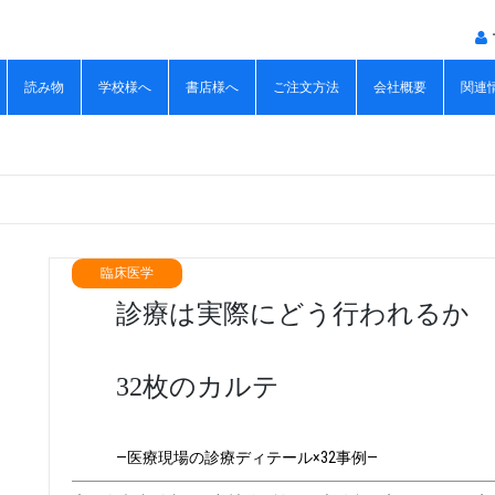
読み物
学校様へ
書店様へ
ご注文方法
会社概要
関連
臨床医学
診療は実際にどう行われるか
32枚のカルテ
―医療現場の診療ディテール×32事例―