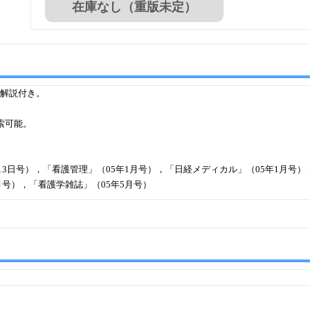
在庫なし（重版未定）
解説付き。
索可能。
年12月13日号），「看護管理」（05年1月号），「日経メディカル」（05年1月
月号），「看護学雑誌」（05年5月号）