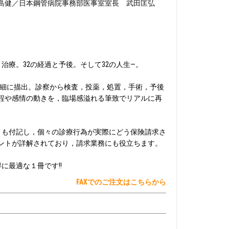
鹿島健／日本鋼管病院事務部医事室室長 武田匡弘
と治療。32の経過と予後。そして32の人生―。
詳細に描出。診察から検査，投薬，処置，手術，予後
程や感情の動きを，臨場感溢れる筆致でリアルに再
!
」も付記し，個々の診療行為が実際にどう保険請求さ
ントが詳解されており，請求業務にも役立ちます。
に最適な１冊です!!
FAXでのご注文はこちらから