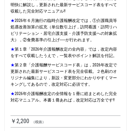
明快に解説し，更新された最新サービスコード表をすべて
収載した完全対応マニュアル‼
★
2026年６月施行の臨時介護報酬改定では，①介護職員等
処遇改善加算の拡充（単位数引上げ，訪問看護・訪問リハ
ビリテーション・居宅介護支援・介護予防支援への対象拡
大），②食費基準の引上げ──が行われます。
★
第１章「2026年介護報酬改定の全内容」では，改定内容
をすべて収載したうえで，一覧表やポイント解説を付記。
★
第２章「介護報酬サービスコード表」は，2026年改定で
更新された最新サービスコード表を完全収載。２色刷のオ
リジナル編集により，新設・変更部分にわかりやすくマー
キングしてあるので，改定対応に必須です。
★
2026年介護報酬改定の全情報を１冊に総まとめした完全
対応マニュアル。本書１冊あれば，改定対応は万全です‼
￥2,200
（税抜）