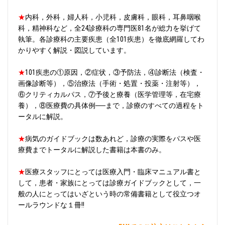
★
内科，外科，婦人科，小児科，皮膚科，眼科，耳鼻咽喉
科，精神科など，全24診療科の専門医81名が総力を挙げて
執筆。各診療科の主要疾患（全101疾患）を徹底網羅してわ
かりやすく解説・図説しています。
★
101疾患の①原因，②症状，③予防法，④診断法（検査・
画像診断等），⑤治療法（手術・処置・投薬・注射等），
⑥クリティカルパス，⑦予後と療養（医学管理等，在宅療
養），⑧医療費の具体例──まで，診療のすべての過程をト
ータルに解説。
★
病気のガイドブックは数あれど，診療の実際をパスや医
療費までトータルに解説した書籍は本書のみ。
★
医療スタッフにとっては医療入門・臨床マニュアル書と
して，患者・家族にとっては診療ガイドブックとして，一
般の人にとってはいざという時の常備書籍として役立つオ
ールラウンドな１冊!!