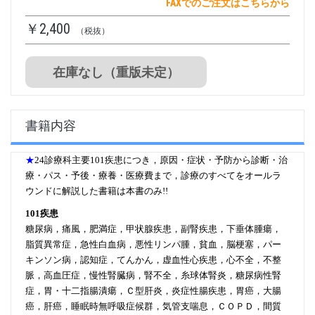
FAXでのご注文はこちらから
￥2,400
（税抜）
在庫なし（重版未定）
書籍内容
★
24診療科主要101疾患につき，原因・症状・予防から診断・治
療・パス・予後・療養・医療費まで，診療のすべてをオールラ
ウンドに解説した書籍は本書のみ!!
101疾患
糖尿病，痛風，肥満症，甲状腺疾患，副腎疾患，下垂体腫瘍，
脂質異常症，急性白血病，悪性リンパ腫，貧血，脳梗塞，パー
キンソン病，認知症，てんかん，虚血性心疾患，心不全，不整
脈，高血圧症，慢性腎臓病，腎不全，糸球体腎炎，糖尿病性腎
症，胃・十二指腸潰瘍，Ｃ型肝炎，炎症性腸疾患，胃癌，大腸
癌，肝癌，睡眠時無呼吸症候群，気管支喘息，ＣＯＰＤ，間質