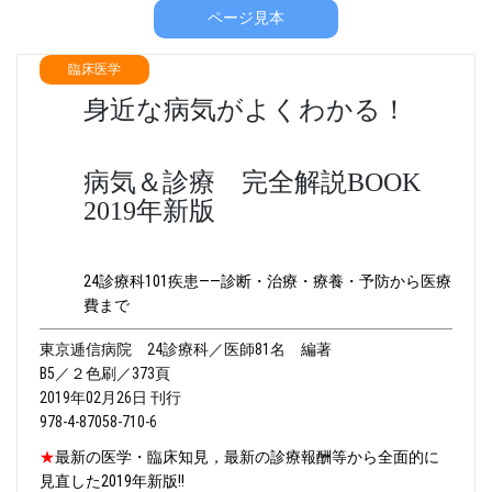
ページ見本
臨床医学
身近な病気がよくわかる！
病気＆診療 完全解説BOOK
2019年新版
24診療科101疾患――診断・治療・療養・予防から医療
費まで
東京逓信病院 24診療科／医師81名 編著
B5／２色刷／373頁
2019年02月26日 刊行
978-4-87058-710-6
★
最新の医学・臨床知見，最新の診療報酬等から全面的に
見直した2019年新版!!