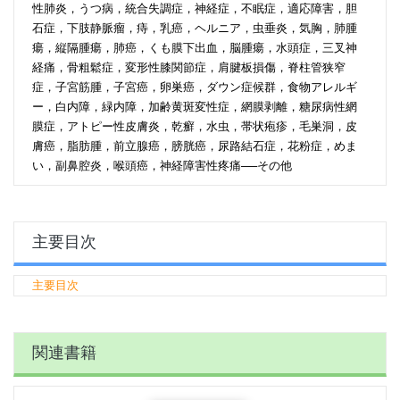
性肺炎，うつ病，統合失調症，神経症，不眠症，適応障害，胆
石症，下肢静脈瘤，痔，乳癌，ヘルニア，虫垂炎，気胸，肺腫
瘍，縦隔腫瘍，肺癌，くも膜下出血，脳腫瘍，水頭症，三叉神
経痛，骨粗鬆症，変形性膝関節症，肩腱板損傷，脊柱管狭窄
症，子宮筋腫，子宮癌，卵巣癌，ダウン症候群，食物アレルギ
ー，白内障，緑内障，加齢黄斑変性症，網膜剥離，糖尿病性網
膜症，アトピー性皮膚炎，乾癬，水虫，帯状疱疹，毛巣洞，皮
膚癌，脂肪腫，前立腺癌，膀胱癌，尿路結石症，花粉症，めま
い，副鼻腔炎，喉頭癌，神経障害性疼痛──その他
主要目次
主要目次
関連書籍