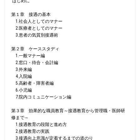
はじめに
第１章 接遇の基本
1.社会人としてのマナー
2.医療者としてのマナー
3.患者の気質別接遇術
第２章 ケーススタディ
1.一般マナー編
2.窓口・待合・会計編
3.外来編
4.入院編
5.高齢者・障害者編
6.小児編
7.院内コミュニケーション編
第３章 効果的な職員教育～接遇教育から管理職・医師研
修まで～
1.接遇教育の段階と進め方
2.接遇教育の実践
3.接遇向上意識が定着するまでの道のり