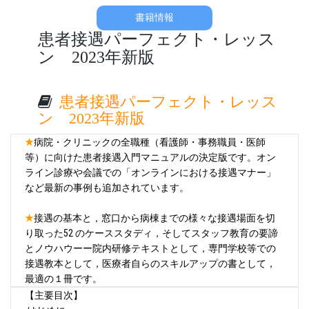
書籍情報
患者接遇パーフェクト・レッス
ン 2023年新版
患者接遇パーフェクト・レッス
ン 2023年新版
★
病院・クリニックの全職種（看護師・事務職員・医師
等）に向けた患者接遇入門マニュアルの決定版です。オン
ライン診療や会議での「オンラインにおける接遇マナー」
など最新の事例も追加されています。
★
接遇の基本と，窓口から病棟までの様々な接遇場面を切
り取った52 のケーススタディ，そしてスタッフ教育の要諦
とノウハウーー院内研修テキストとして，専門学校等での
接遇教本として，医療者自らのスキルアップの書として，
最適の１冊です。
【主要目次】