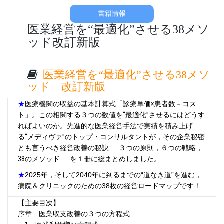
書籍情報
医業経営を“最適化”させる38メソ
ッド改訂新版
医業経営を“最適化”させる38メソ
ッド 改訂新版
★
医療機関の収益の基本計算式「診療単価×患者数－コス
ト」。この相関する３つの数値を“最適化”させるにはどうす
ればよいのか。
先進的な医業経営手法で実績を積み上げ
る“メディヴァ”のトップ・コンサルタントが，その企業秘密
とも言うべき経営改善の秘訣──３つの原則，６つの戦略，
38のメソッド──を１冊に総まとめしました。
★
2025年，そして2040年に到るまでの“道なき道”を進む，
病院＆クリニックのための38枚の経営ロードマップです！
【主要目次】
序章 医業収支改善の３つの方程式