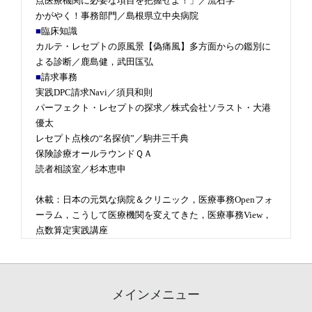
点医療機関に必要な項目を把握せよ！」／流石学
かがやく！事務部門／島根県立中央病院
■
臨床知識
カルテ・レセプトの原風景【偽痛風】多方面からの鑑別に
よる診断／鹿島健，武田匤弘
■
請求事務
実践DPC請求Navi／須貝和則
パーフェクト・レセプトの探求／株式会社ソラスト・大港
優太
レセプト点検の“名探偵”／駒井三千典
保険診療オールラウンドＱＡ
読者相談室／杉本恵申
休載：日本の元気な病院＆クリニック，医療事務Openフォ
ーラム，こうして医療機関を変えてきた，医療事務View，
点数算定実践講座
メインメニュー