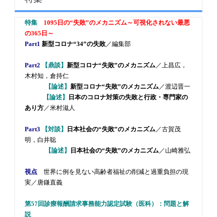
特集
1095日の“失敗”のメカニズム～可視化されない最悪
の365日～
Part1
新型コロナ“34”の失敗
／編集部
Part2
【鼎談】
新型コロナ“失敗”のメカニズム
／上昌広，
木村知，倉持仁
【論述】
新型コロナ“失敗”のメカニズム
／渡辺晋一
【論述】
日本のコロナ対策の失敗と行政・専門家の
あり方
／米村滋人
Part3
【対談】
日本社会の“失敗”のメカニズム
／古賀茂
明，白井聡
【論述】
日本社会の“失敗”のメカニズム
／山崎雅弘
視点
世界に例を見ない高齢者福祉の削減と過重負担の現
実／唐鎌直義
第57回診療報酬請求事務能力認定試験（医科）：問題と解
説