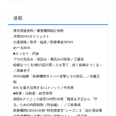
連載
厚生関連資料／審査機関統計資料
月間NEWSダイジェスト
介護保険／医学・臨床／医療事故NEWS
めーるBOX
■
エッセイ・評論
プロの先読み・深読み・裏読みの技術／工藤高
組織をつくる6枚の設計図～人を育て，続く組織をつくる～
／原麻衣子
NEWS縦断「医療機関サイバー攻撃とその対応」／武藤正
樹
BSCを最大活用する12メソッド／竹内将
■
医事・法制度・経営管理
病院&クリニック経営100問100答「職員を不正から『守
る』ための内部統制（預金編）」／三枝康成
医療機関のDATA分析“特別捜査官”シーズン２「紹介受診重