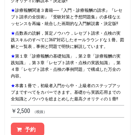
クオリティの解説本・決定版‼
★
診療報酬関連３書籍──『入門・診療報酬の請求』『レセ
プト請求の全技術』『受験対策と予想問題集』の多様なエ
ッセンスを再編・統合した画期的な入門解説書・決定版‼
★
点数表の読解，算定ノウハウ，レセプト請求・点検の実
践スキルのすべてに360°対応したオールラウンドな１冊。図
解と一覧表，事例と問題で明快に解説しています。
★
第１章「診療報酬の基礎知識」，第２章「診療報酬の実
践知識」，第３章「レセプト請求・点検の実践知識」，第
４章「レセプト請求・点検の事例問題」で構成した万全の
内容。
★
本書１冊で，初級者入門から中・上級者のステップアッ
プまですべてをカバーできます。基礎から実践応用までの
全知識とノウハウを総まとめした最高クオリティの１冊‼
￥2,500
（税抜）
予約