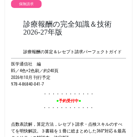
保険請求
診療報酬の完全知識＆技術
2026-27年版
診療報酬の算定＆レセプト請求パーフェクトガイド
医学通信社 編
B5／4色+2色刷／約240頁
2026年10月 刊行予定
978-4-86840-041-7
・・・・・・・・・・・・
●
●
予約受付中
・・・・・・・・・・・・
点数表読解，算定方法，レセプト請求・点検スキルのすべ
てを明快解説。３書籍を１冊に総まとめした360°対応＆最高