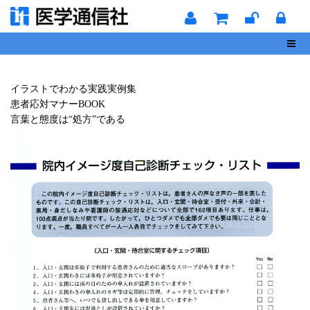
Toggl
イラストでわかる実践実例集
患者応対マナーBOOK
言葉と態度は“処方”である