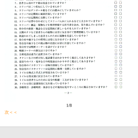
1/8
次＜＜