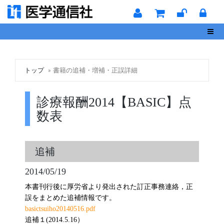
Toggl
トップ
書籍の追補・増補・正誤詳細
診療報酬2014【BASIC】点
数表
追補
2014/05/19
本書刊行後に厚労省より発出された訂正事務連絡，正
誤をまとめた追補情報です。
basictsuiho20140516.pdf
追補１(2014.5.16）