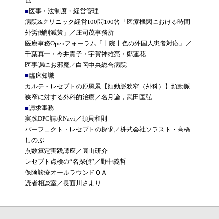
也
■
医事・法制度・経営管理
病院&クリニック経営100問100答「医療機関における時間
外労働削減策」／庄司茂事務所
医療事務Openフォーラム「十院十色の外国人患者対応」／
千葉真一・今井貴子・宇賀神雄亮・鄭蓮花
医事課にお邪魔／白岡中央総合病院
■
臨床知識
カルテ・レセプトの原風景【頸動脈狭窄（外科）】頸動脈
狭窄に対する外科的治療／名月論，武田匤弘
■
請求事務
実践DPC請求Navi／須貝和則
パーフェクト・レセプトの探求／株式会社ソラスト・高橋
しのぶ
点数算定実践講座／圓山研介
レセプト点検の“名探偵”／野中義哲
保険診療オールラウンドＱＡ
読者相談室／長面川さより