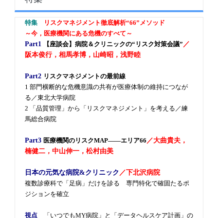
特集
リスクマネジメント徹底解析“66”メソッド
～今，医療機関にある危機のすべて～
Part1
【座談会】病院＆クリニックの“リスク対策会議”
／
阪本俊行，相馬孝博，山崎昭，浅野睦
Part2
リスクマネジメントの最前線
1 部門横断的な危機意識の共有が医療体制の維持につなが
る／東北大学病院
2 「品質管理」から「リスクマネジメント」を考える／練
馬総合病院
Part3
医療機関のリスクMAP――エリア66
／大曲貴夫，
楠健二，中山伸一，松村由美
日本の元気な病院&クリニック
／
下北沢病院
複数診療科で「足病」だけを診る 専門特化で確固たるポ
ジションを確立
視点
「いつでもMY病院」と「データヘルスケア計画」の