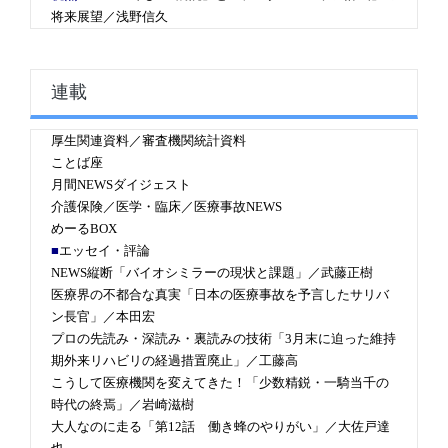
将来展望／浅野信久
連載
厚生関連資料／審査機関統計資料
ことば座
月間NEWSダイジェスト
介護保険／医学・臨床／医療事故NEWS
めーるBOX
■
エッセイ・評論
NEWS縦断「バイオシミラーの現状と課題」／武藤正樹
医療界の不都合な真実「日本の医療事故を予言したサリバ
ン長官」／本田宏
プロの先読み・深読み・裏読みの技術「3月末に迫った維持
期外来リハビリの経過措置廃止」／工藤高
こうして医療機関を変えてきた！「少数精鋭・一騎当千の
時代の終焉」／岩崎滋樹
大人なのに走る「第12話 働き蜂のやりがい」／大佐戸達