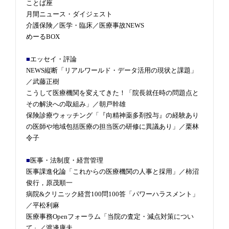
ことば座
月間ニュース・ダイジェスト
介護保険／医学・臨床／医療事故NEWS
めーるBOX
■
エッセイ・評論
NEWS縦断「リアルワールド・データ活用の現状と課題」
／武藤正樹
こうして医療機関を変えてきた！「院長就任時の問題点と
その解決への取組み」／朝戸幹雄
保険診療ウォッチング「『向精神薬多剤投与』の経験あり
の医師や地域包括医療の担当医の研修に異議あり」／栗林
令子
■
医事・法制度・経営管理
医事課進化論「これからの医療機関の人事と採用」／柿沼
俊行，原茂順一
病院&クリニック経営100問100答「パワーハラスメント」
／平松利麻
医療事務Openフォーラム「当院の査定・減点対策につい
て」／渡邊康夫