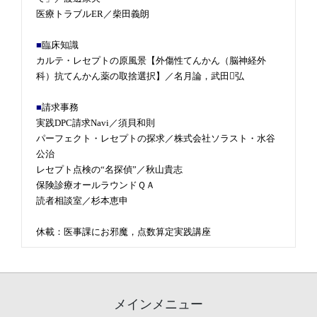
医療トラブルER／柴田義朗
■
臨床知識
カルテ・レセプトの原風景【外傷性てんかん（脳神経外
科）抗てんかん薬の取捨選択】／名月論，武田弘
■
請求事務
実践DPC請求Navi／須貝和則
パーフェクト・レセプトの探求／株式会社ソラスト・水谷
公治
レセプト点検の“名探偵”／秋山貴志
保険診療オールラウンドＱＡ
読者相談室／杉本恵申
休載：医事課にお邪魔，点数算定実践講座
メインメニュー