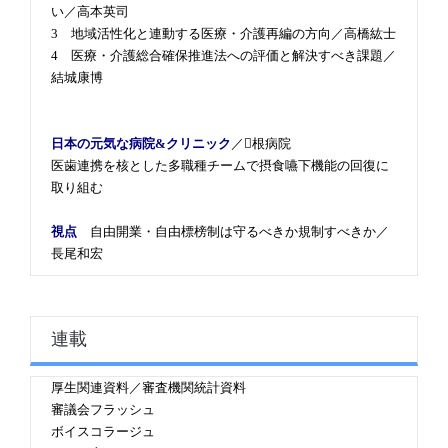
い／高本英司
3 地域活性化と連動する医療・介護再編の方向／高橋紘士
4 医療・介護総合確保推進法への評価と解決すべき課題／
結城康博
日本の元気な病院&クリニック
／根病院
医歯連携を核とした多職種チームで摂食嚥下機能の回復に
取り組む
視点
自由開業・自由標榜制は守るべきか規制すべきか／
長尾和宏
連載
厚生関連資料／審査機関統計資料
審議会フラッシュ
ボイスコラージュ