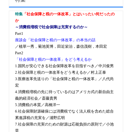
特集
「社会保障と税の一体改革」とはいったい何だったの
か
～消費税増税で社会保障は充実するのか～
Part1
座談会「社会保障と税の一体改革」の本当の話
／植草一秀，菊池英博，田近栄治，森信茂樹，本田宏
Part2
「社会保障と税の一体改革」をどう考えるか
1.国民が安心できる社会保障改革を目指すべき／中川俊男
2.社会保障と税の一体改革をどう考えるか／村上正泰
3.医療改革先送りの「社会保障と税の一体改革」／八代尚
宏
4.消費税増税の先に待っているのはアメリカ式の新自由主
義的経済社会／斎藤貴男
5.消費税の本質／高橋洋一
6.社会保障財源確保には消費税でなく法人税を含めた総合
累進課税の充実を／浦野広明
7.社会保障の充実のための財源は応能負担の原則で／小池
晃