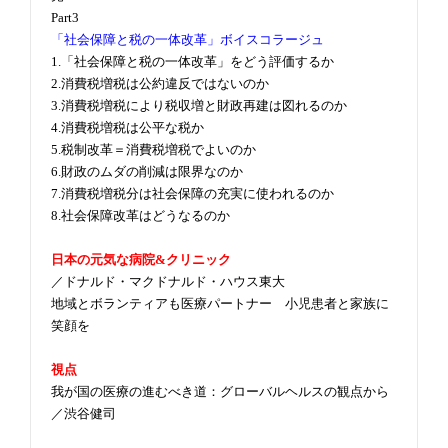
Part3
「社会保障と税の一体改革」ボイスコラージュ
1.「社会保障と税の一体改革」をどう評価するか
2.消費税増税は公約違反ではないのか
3.消費税増税により税収増と財政再建は図れるのか
4.消費税増税は公平な税か
5.税制改革＝消費税増税でよいのか
6.財政のムダの削減は限界なのか
7.消費税増税分は社会保障の充実に使われるのか
8.社会保障改革はどうなるのか
日本の元気な病院&クリニック
／ドナルド・マクドナルド・ハウス東大
地域とボランティアも医療パートナー 小児患者と家族に
笑顔を
視点
我が国の医療の進むべき道：グローバルヘルスの観点から
／渋谷健司