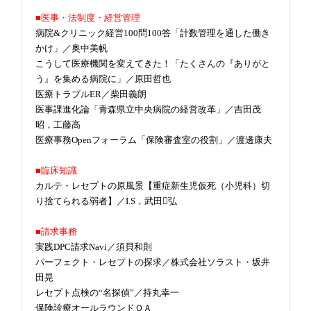
■医事・法制度・経営管理
病院&クリニック経営100問100答「計数管理を通した働き
かけ」／奥中美帆
こうして医療機関を変えてきた！「たくさんの『ありがと
う』を集める病院に」／原田哲也
医療トラブルER／柴田義朗
医事課進化論「青森県立中央病院の経営改革」／吉田茂
昭，工藤高
医療事務Openフォーラム「保険審査室の役割」／渡邊康夫
■臨床知識
カルテ・レセプトの原風景【重症新生児仮死（小児科）切
り捨てられる弱者】／I.S，武田弘
■請求事務
実践DPC請求Navi／須貝和則
パーフェクト・レセプトの探求／株式会社ソラスト・坂井
田晃
レセプト点検の“名探偵”／持丸幸一
保険診療オールラウンドＱＡ