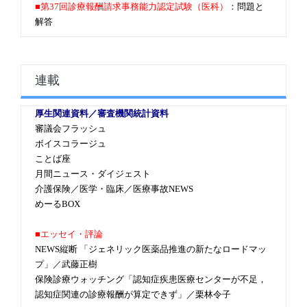
■第37回診療報酬請求事務能力認定試験（医科）
：問題と
解答
連載
厚生関連資料／審査機関統計資料
審議会フラッシュ
ボイスコラージュ
ことば座
月間ニュース・ダイジェスト
介護保険／医学・臨床／医療事故NEWS
めーるBOX
■エッセイ・評論
NEWS縦断 「ジェネリック医薬品推進の新たなロードマッ
プ」／武藤正樹
保険診療ウォッチング「認知症疾患医療センターが不足，
認知症関連の診療報酬が算定できず」／栗林令子