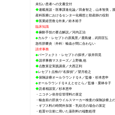
未払い患者への文書交付
◆
連載座談・医事課進化論／田倉智之，山本智美，
産科医療におけるセンター化構想と助産師の役割
◆
医業経営救Ｑ外来／鈴木裕子
臨床知識
◆
麻酔手技の要点解説／河内正治
◆
カルテ・レセプトの原風景／鹿島健，武田匡弘
急性胆嚢炎〈外科〉輸血が間に合わない
請求事務
◆
パーフェクト・レセプトの探求／坂井田晃
◆
請求事務マスターズ／上野脩,他
◆
点数算定実践講座／大西正利
◆
レセプト点検の“名探偵”／望月稔之
◆
保険診療オールラウンドＱＡ／監修・杉本恵申
◆
オールラウンドＱＡえとせとら／監修・栗林令子
◆
読者相談室／杉本恵申
・ニコチン依存症管理料の算定
・輸血前の肝炎ウイルスマーカー検査の保険診療上
・ギプス料の時間外加算・乳幼児の場合の算定
・処置や注射に用いた薬剤料の端数処理