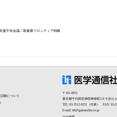
支援中央会議／新健康フロンティア戦略
〒101-0051
定試験について
東京都千代田区神田神保町2-6 十歩ビ
内
TEL: 03-3512-0251（代表） FAX: 03-
E-mail:
it8@igakutushin.co.jp
会社概要