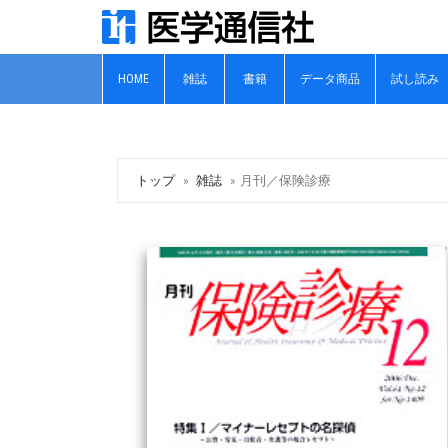
HOME
雑誌
書籍
データ商品
試し読み
トップ
雑誌
月刊／保険診療