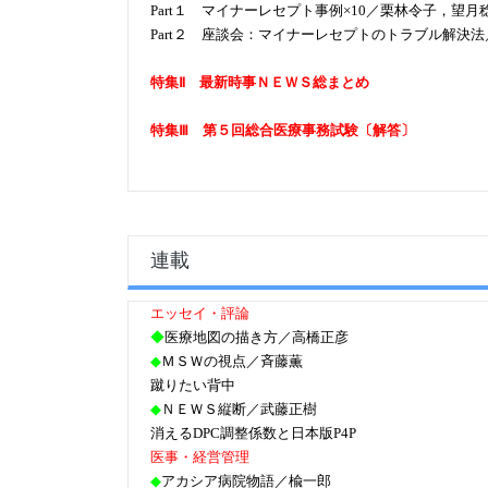
Part１ マイナーレセプト事例×10／栗林令子，
Part２ 座談会：マイナーレセプトのトラブル解決
特集Ⅱ 最新時事ＮＥＷＳ総まとめ
特集Ⅲ 第５回総合医療事務試験〔解答〕
連載
エッセイ・評論
◆
医療地図の描き方／高橋正彦
◆
ＭＳＷの視点／斉藤薫
蹴りたい背中
◆
ＮＥＷＳ縦断／武藤正樹
消えるDPC調整係数と日本版P4P
医事・経営管理
◆
アカシア病院物語／楡一郎