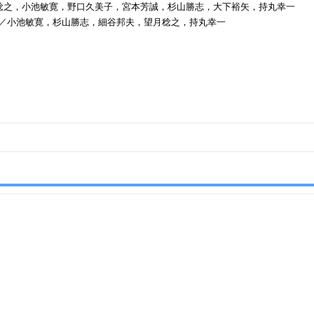
望月稔之，小池敏寛，野口久美子，宮本芳誠，杉山勝志，大下裕矢，持丸幸一
法／小池敏寛，杉山勝志，細谷邦夫，望月稔之，持丸幸一