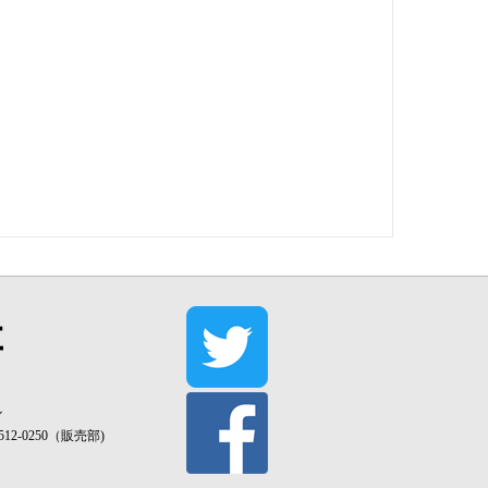
ル
3512-0250（販売部)