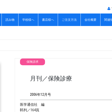
読み物
学校様へ
書店様へ
ご注文方法
会社概要
関連
保険請求
月刊／保険診療
2006年12月号
医学通信社 編
B5判／164頁