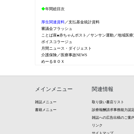
◆
年間総目次
厚生関連資料
／支払基金統計資料
審議会フラッシュ
ことば座●赤ちゃんポスト／サンサン運動／地域医療
ボイスコラージュ
月間ニュース・ダイジェスト
介護保険／医療事故NEWS
めーるＢＯＸ
メインメニュー
関連情報
雑誌メニュー
取り扱い書店リスト
書籍メニュー
診療報酬請求事務能力認
雑誌への広告出稿のご案
リンク
サイトマップ