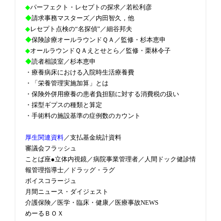
◆
パーフェクト・レセプトの探求／若松利彦
◆
請求事務マスターズ／内田智久，他
◆
レセプト点検の“名探偵”／細谷邦夫
◆
保険診療オールラウンドＱＡ／監修・杉本恵申
◆
オールラウンドＱＡえとせとら／監修・栗林令子
◆
読者相談室／杉本恵申
・療養病床における入院時生活療養費
・「栄養管理実施加算」とは
・保険外併用療養の患者負担額に対する消費税の扱い
・採型ギプスの種類と算定
・手術料の施設基準の症例数のカウント
厚生関連資料
／支払基金統計資料
審議会フラッシュ
ことば座●立体内視鏡／病院事業管理者／人間ドック健診情
報管理指導士／ドラッグ・ラグ
ボイスコラージュ
月間ニュース・ダイジェスト
介護保険／医学・臨床・健康／医療事故NEWS
めーるＢＯＸ