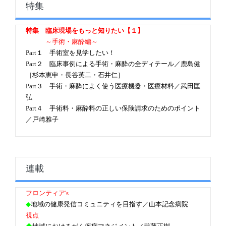
特集
特集 臨床現場をもっと知りたい【１】
～手術・麻酔編～
Part１ 手術室を見学したい！
Part２ 臨床事例による手術・麻酔の全ディテール／鹿島健
［杉本恵申・長谷英二・石井仁］
Part３ 手術・麻酔によく使う医療機器・医療材料／武田匡
弘
Part４ 手術料・麻酔料の正しい保険請求のためのポイント
／戸崎雅子
連載
フロンティア's
◆
地域の健康発信コミュニティを目指す／山本記念病院
視点