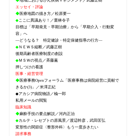
◆
地域におけるがん疾病マネジメント／武藤正樹
エッセイ・評論
◆
医療地図の描き方／松原要一
◆
ここに異議あり！／栗林令子
目標は「早期発見・早期治療」から「早期介入・行動変
容」へ
―どうなる？ 特定健診・特定保健指導の行方―
◆
ＮＥＷＳ縦断／武藤正樹
後期高齢者医療制度の創設
◆
ＭＳＷの視点／斉藤薫
押しつけの看護
医事・経営管理
◆
医療事務Openフォーラム「医療事務は病院経営に貢献で
きるか(3)」／米澤正紀
◆アカシア病院物語／楡一郎
私用メールの閲覧
臨床知識
◆
麻酔手技の要点解説／河内正治
◆
カルテ・レセプトの原風景／渡辺幹彦，武田匡弘
変形性の関節症〈整形外科〉もう一度歩きたい
請求事務