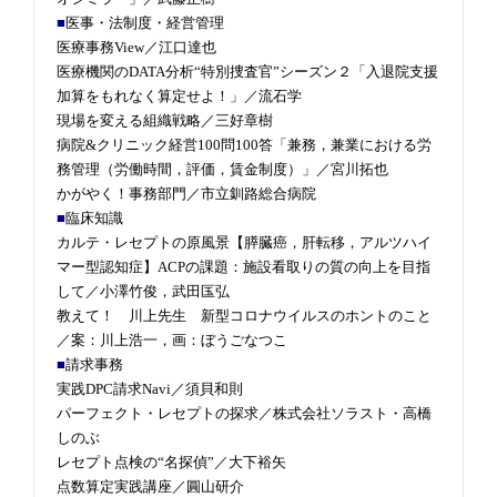
■
医事・法制度・経営管理
医療事務View／江口達也
医療機関のDATA分析“特別捜査官”シーズン２「入退院支援
加算をもれなく算定せよ！」／流石学
現場を変える組織戦略／三好章樹
病院&クリニック経営100問100答「兼務，兼業における労
務管理（労働時間，評価，賃金制度）」／宮川拓也
かがやく！事務部門／市立釧路総合病院
■
臨床知識
カルテ・レセプトの原風景【膵臓癌，肝転移，アルツハイ
マー型認知症】ACPの課題：施設看取りの質の向上を目指
して／小澤竹俊，武田匤弘
教えて！ 川上先生 新型コロナウイルスのホントのこと
／案：川上浩一，画：ぼうごなつこ
■
請求事務
実践DPC請求Navi／須貝和則
パーフェクト・レセプトの探求／株式会社ソラスト・高橋
しのぶ
レセプト点検の“名探偵”／大下裕矢
点数算定実践講座／圓山研介