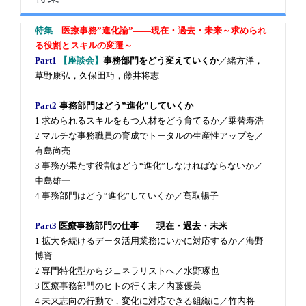
特集
医療事務”進化論”――現在・過去・未来～求められ
る役割とスキルの変遷～
Part1
【座談会】
事務部門をどう変えていくか
／緒方洋，
草野康弘，久保田巧，藤井将志
Part2
事務部門はどう”進化”していくか
1 求められるスキルをもつ人材をどう育てるか／乗替寿浩
2 マルチな事務職員の育成でトータルの生産性アップを／
有島尚亮
3 事務が果たす役割はどう“進化”しなければならないか／
中島雄一
4 事務部門はどう“進化”していくか／髙取暢子
Part3
医療事務部門の仕事――現在・過去・未来
1 拡大を続けるデータ活用業務にいかに対応するか／海野
博資
2 専門特化型からジェネラリストへ／水野琢也
3 医療事務部門のヒトの行く末／内藤優美
4 未来志向の行動で，変化に対応できる組織に／竹内将