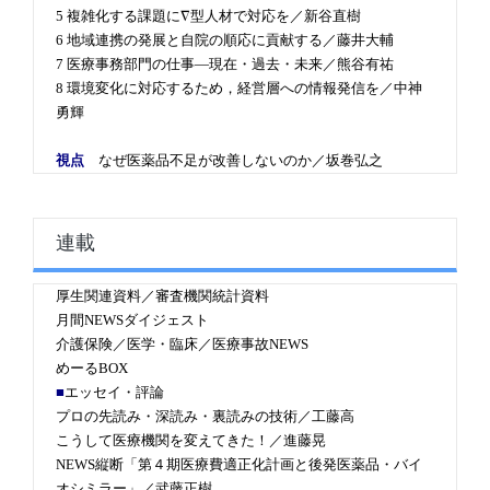
5 複雑化する課題に∇型人材で対応を／新谷直樹
6 地域連携の発展と自院の順応に貢献する／藤井大輔
7 医療事務部門の仕事―現在・過去・未来／熊谷有祐
8 環境変化に対応するため，経営層への情報発信を／中神
勇輝
視点
なぜ医薬品不足が改善しないのか／坂巻弘之
連載
厚生関連資料／審査機関統計資料
月間NEWSダイジェスト
介護保険／医学・臨床／医療事故NEWS
めーるBOX
■
エッセイ・評論
プロの先読み・深読み・裏読みの技術／工藤高
こうして医療機関を変えてきた！／進藤晃
NEWS縦断「第４期医療費適正化計画と後発医薬品・バイ
オシミラー」／武藤正樹