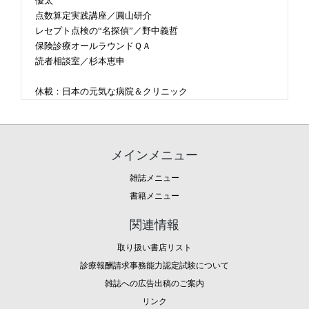
優太
点数算定実践講座／圓山研介
レセプト点検の“名探偵”／野中義哲
保険診療オールラウンドＱＡ
読者相談室／杉本恵申
休載：日本の元気な病院＆クリニック
メインメニュー
雑誌メニュー
書籍メニュー
関連情報
取り扱い書店リスト
診療報酬請求事務能力認定試験について
雑誌への広告出稿のご案内
リンク