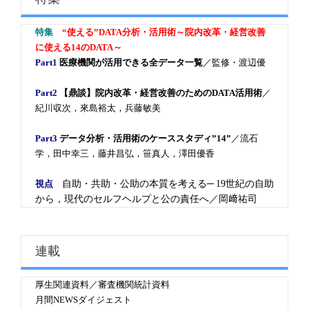
特集
“使える”DATA分析・活用術～院内改革・経営改善
に使える14のDATA～
Part1
医療機関が活用できる全データ一覧
／監修・渡辺優
Part2
【鼎談】院内改革・経営改善のためのDATA活用術
／
紀川収次，來島裕太，兵藤敏美
Part3
データ分析・活用術のケーススタディ”14”
／流石
学，田中幸三，藤井昌弘，笹真人，澤田優香
視点
自助・共助・公助の本質を考える─ 19世紀の自助
から，現代のセルフヘルプと公の責任へ／岡﨑祐司
連載
厚生関連資料／審査機関統計資料
月間NEWSダイジェスト