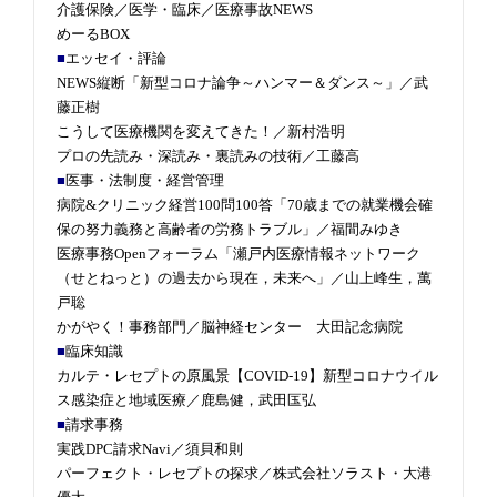
介護保険／医学・臨床／医療事故NEWS
めーるBOX
■
エッセイ・評論
NEWS縦断「新型コロナ論争～ハンマー＆ダンス～」／武
藤正樹
こうして医療機関を変えてきた！／新村浩明
プロの先読み・深読み・裏読みの技術／工藤高
■
医事・法制度・経営管理
病院&クリニック経営100問100答「70歳までの就業機会確
保の努力義務と高齢者の労務トラブル」／福間みゆき
医療事務Openフォーラム「瀬戸内医療情報ネットワーク
（せとねっと）の過去から現在，未来へ」／山上峰生，萬
戸聡
かがやく！事務部門／脳神経センター 大田記念病院
■
臨床知識
カルテ・レセプトの原風景【COVID-19】新型コロナウイル
ス感染症と地域医療／鹿島健，武田匤弘
■
請求事務
実践DPC請求Navi／須貝和則
パーフェクト・レセプトの探求／株式会社ソラスト・大港